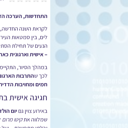
התחדשות, הערכה הדד
לקראת השנה החדשה, י
לים, בין סמטאות העיר
הנעים של תחילת הסתיו,
– אישית וארגונית כאח
במהלך הסיור, התקיימה
לכך ש
התרבות הארגוני
חמים ומחויבות הדדית
חגיגה אישית בת
באירוע צוין גם
יום הול
שמלווה את
קיטו מרום
ל