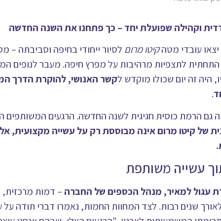
ית וקהילה שפועלת יחד – כך פתחנו את השנה החדשה
צאו עובדי מטה
קיטו מרום
לסיור ייחודי בחיפה וסביבתה – מסע
 התחתית לתצפיות מרהיבות על מפרץ חיפה. מעבר לנופים המר
 היה זה יום שכולו מוקדש ל
קשר האנושי, להוקרת הדרך ה
ד
.
 גם הרמת כוסית חגיגית לשנה החדשה. הרגעים המשותפים הי
ת של קיטו מרום אינה מבוססת רק על עשייה מקצועית, אלא
.
וך עשייה משותפת
דת עגול למאיר, מנהל הכספים של החברה
– דמות מרכזית, 
אורך שנים רבות. לצד המחוות החמות, נאמרו דברי תודה על 