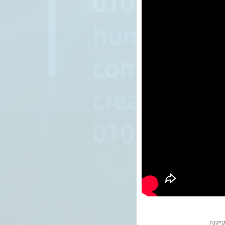
קייטנת